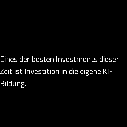
Eines der besten Investments dieser Zeit ist
Investition in die eigene KI-Bildung.
Eines der besten Investments dieser
Zeit ist Investition in die eigene KI-
Bildung.
Eines der besten Investments dieser Zeit ist Investition in die eigene
KI-Bildung. Wer in Grundzügen versteht, was die Technologie ist und
wie sie unter der Haube arbeitet, versteht, was er je Situation von ihr
erwarten kann. Diese Investition muss nicht grösser sein als 2 Stunde
Zeit – 2 Stunden, um sich mit dem Hintergrund, den
wissenschaftlichen Grundlagen, dem philosophisch-narrativen Umfeld,