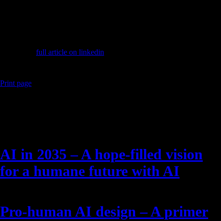
unsere Zukunft.
Geschrieben für: Berufsleute; Managerinnen; interessierte Laien; nicht-
Informatiker; unseren Nachwuchs; Rentner; Amtsträgerinnen;
Kirchenfürsten; Jedermann.
Link to the
full article on linkedin
.
Print page
Latest Posts
AI in 2035 – A hope-filled vision
for a humane future with AI
Pro-human AI design – A primer