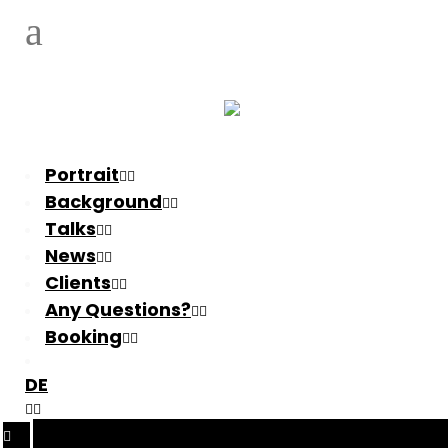
Portrait
Background
Talks
News
Clients
Any Questions?
Booking
DE