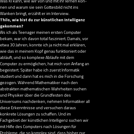
Was KI kann, wie wir von und mit ihr lernen kön­
nen und warum sie sein Gottesbild nicht ins
Wanken bringt, erzählt er im Interview.
Thilo, wie bist du zur künstlichen Intelligenz
gekommen?
Als ich als Teenager meinen ersten Computer
bekam, war ich davon total fasziniert. Damals, vor
etwa 30 Jahren, konnte ich ja nicht mal erklären,
wie das in meinem Kopf genau funktioniert oder
abläuft, und so komplexe Abläufe mit dem
Computer zu ermöglichen, hat mich von Anfang an
begeistert. Später habe ich zuerst Informatik
studiert und dann hat es mich in die Forschung
gezogen. Während Mathematiker nach den
abstrakten mathematischen Wahrheiten suchen
und Physiker über die Grundfesten des
Universums nachdenken, nehmen Informatiker all
diese Erkenntnisse und versuchen daraus
konkrete Lösungen zu schaffen. Und im
Fachgebiet der künstlichen Intelligenz suchen wir
mit Hilfe des Computers nach Lösungen für
Probleme, die so komplex sind, dass bisher nur