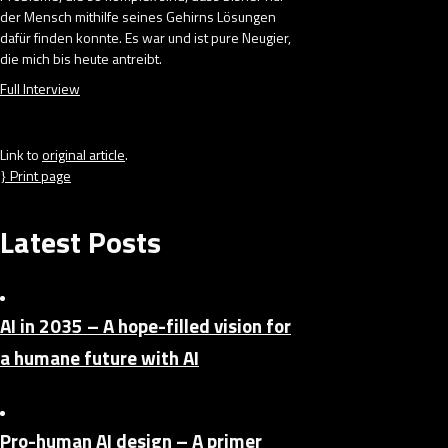
der Mensch mithilfe seines Gehirns Lösungen
dafür finden konnte. Es war und ist pure Neugier,
die mich bis heute antreibt.
Full Interview
Link to
original article
.
Print page
Latest Posts
AI in 2035 – A hope-filled vision for
a humane future with AI
Pro-human AI design – A primer